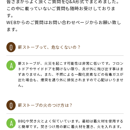
皆さまからよく頂くご質問をQ&A形式でまとめました。
この中に載っていないご質問も随時お受けしておりま
す。
WEBからのご質問はお問い合わせページからお願い致し
ます。
Q
薪ストーブって、危なくないの？
薪ストーブが、火災を起こす可能性は非常に低いです。フロン
A
トドアやサイドドアを開けない限り、炎が外に飛び出す事はま
ずありません。また、不燃による一酸化炭素などの有毒ガスが
出た場合も、煙突を通り外に排気されますので心配はいりませ
ん。
Q
薪ストーブの火のつけ方は？
BBQや焚き火とよく似ていています。最初は着火材を使用する
A
と簡単です。焚きつけ用の薪に着火材を置き、火を入れます。