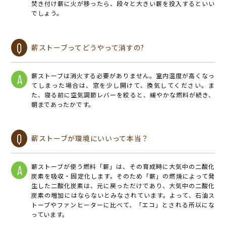
焚き付け薪に火が移ったら、段々と大きい薪を投入するといい
でしょう。
Q
薪ストーブってどうやって消すの?
薪ストーブは消火する必要がありません。室内温度が高くなっ
A
てしまった場合は、窓を少し開けて、換気してください。ま
た、寝る前に空気調節レバーを絞ると、緩やかな燃料が続き、
朝まであったかです。
Q
薪ストーブが環境にいいって本当？
薪ストーブが使う燃料「薪」は、その育成時に大気中の二酸化
A
炭素を吸収・固定化します。そのため「薪」の燃焼によって発
生した二酸化炭素は、元に戻っただけであり、大気中の二酸化
炭素の増加にはならないとみなされています。よって、石油ス
トーブやファンヒーターに比べて、「エコ」とされる所以にな
っています。